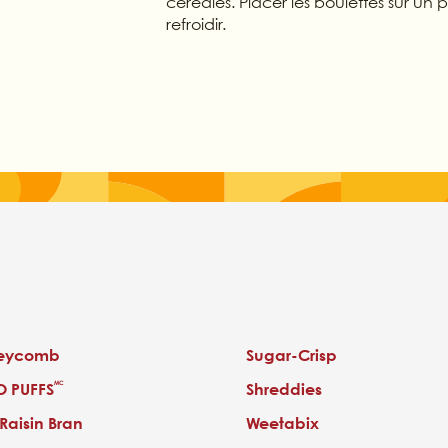
céréales. Placer les boulettes sur un p
refroidir.
eycomb
Sugar-Crisp
 PUFFS
Shreddies
MC
 Raisin Bran
Weetabix