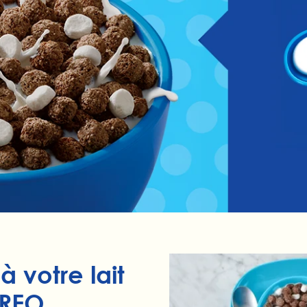
 votre lait
OREO